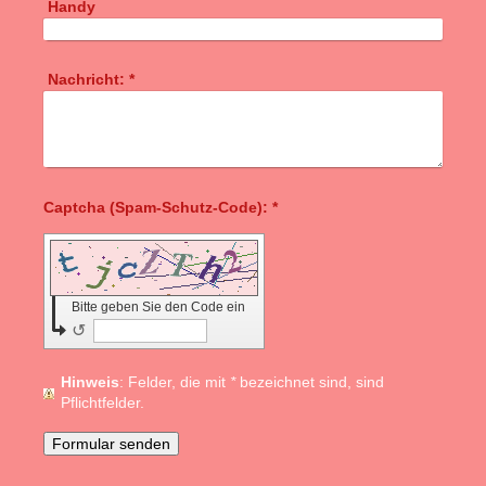
Handy
Nachricht:
*
Captcha (Spam-Schutz-Code): *
Bitte geben Sie den Code ein
↺
Hinweis
: Felder, die mit
*
bezeichnet sind, sind
Pflichtfelder.