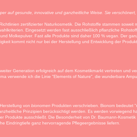
er auf gesunde, innovative und ganzheitliche Weise. Sie verschönert, vi
Richtlinien zertifizierter Naturkosmetik. Die Rohstoffe stammen soweit m
hlkriterien. Eingesetzt werden fast ausschließlich pflanzliche Rohstof
und Molkepulver. Fast alle Produkte sind daher 100 % vegan. Der ganz
rtigkeit kommt nicht nur bei der Herstellung und Entwicklung der Prod
 zweiter Generation erfolgreich auf dem Kosmetikmarkt vertreten und ve
rma verwende ich die Linie "Elements of Nature", die wunderbare Ampull
 Herstellung von
bionomen
Produkten verschrieben. Bionom bedeutet 
anzheitliche Prinzipien berücksichtigt werden. Es werden vorwiegend ha
der Produkte ausschließt. Die Besonderheit von Dr. Baumann-Kosmetik 
e Eindringtiefe ganz hervorragende Pflegeergebnisse liefern.