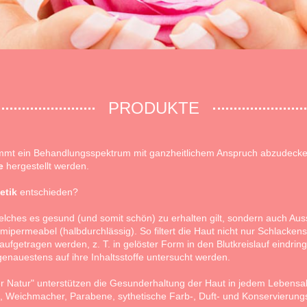
PRODUKTE
timmt ein Behandlungsspektrum mit ganzheitlichem Anspruch abzudecke
e
hergestellt werden.
etik
entschieden?
welches es gesund (und somit schön) zu erhalten gilt, sondern auch Au
emipermeabel (halbdurchlässig). So filtert die Haut nicht nur Schlacken
aufgetragen werden, z. T. in gelöster Form in den Blutkreislauf eindrin
enauestens auf ihre Inhaltsstoffe untersucht werden.
 Natur" unterstützen die Gesunderhaltung der Haut in jedem Lebensalt
, Weichmacher, Parabene, sythetische Farb-, Duft- und Konservierun